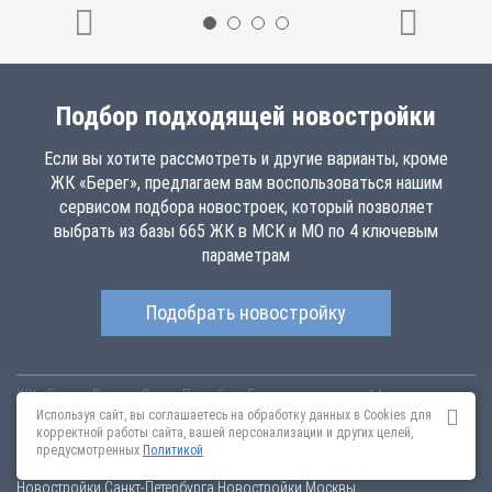
Подбор подходящей новостройки
Если вы хотите рассмотреть и другие варианты, кроме
ЖК «Берег», предлагаем вам воспользоваться нашим
сервисом подбора новостроек, который позволяет
выбрать из базы 665 ЖК в МСК и МО по 4 ключевым
параметрам
Подобрать новостройку
ЖК «Берег»
Россия
Санкт-Петербург
Береговая улица д.1А
bereg.novopoisk.msk.ru
Купить квартиру в новом жилом комплексе
Используя сайт, вы соглашаетесь на обработку данных в Cookies для
«Берег» от «СЭСМА» в Химкинском районе. Квартиры различных
корректной работы сайта, вашей персонализации и других целей,
планировок от 4.56 млн рублей!
предусмотренных
Политикой
Новостройки Санкт-Петербурга
Новостройки Москвы