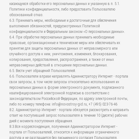
касающуюся обработки его персональных данных и указанную в п. 5.1.
Политики конфиденциальности, либо предоставить Пользователю
обоснованный отказ.
6.3. Принимать меры, необходимые и достаточные для обеспечения
выполнения обязанностей, предусмотренных Политикой
конфиденциальности и Федеральным законом «О персональных данных».
6.4. При обработке персональных данных принимать необходимые
правовые, организационные и технические меры или обеспечивать их
принятие для защиты персональных данных от неправомерного или
случайного доступа к ним, уничтожения, изменения, блокирования,
копирования, предоставления, распространения, а также от иных
неправомерных действий в отношении персональных данных.
6.5. Вести учет обращений Пользователей.
6.6. Пользователи вправе направлять Администратору Интернет - портала
свои запросы, в том числе запросы относительно использования их
персональных данных в форме электронного документа, подписанного
квалифицированной электронной подписью в соответствии с
законодательством Российской Федерации, по адресу электронной почты,
либо по номеру телефона: info@novostroy-gid.ru, +7 (495) 023-76-46
8.2. Администратор Интернет - портала обязуется рассмотреть и направить
ответ на поступивший запрос пользователя в течение 10 (десяти) рабочих
дней с момента поступления обращения.
8.3.Вся корреспонденция, полученная Администратором Интернет -
портала от Пользователей, относится к информации ограниченного
доступа и не разглашается без письменного согласия Пользователя.