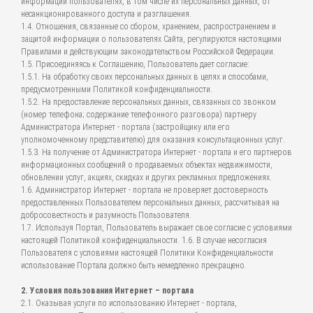
информации пользователях, в том числе их персональных данных, от
несанкционированного доступа и разглашения.
1.4. Отношения, связанные со сбором, хранением, распространением и
защитой информации о пользователях Сайта, регулируются настоящими
Правилами и действующим законодательством Российской Федерации.
1.5. Присоединяясь к Соглашению, Пользователь дает согласие:
1.5.1. На обработку своих персональных данных в целях и способами,
предусмотренными Политикой конфиденциальности.
1.5.2. На предоставление персональных данных, связанных со звонком
(номер телефона; содержание телефонного разговора) партнеру
Администратора Интернет - портала (застройщику или его
уполномоченному представителю) для оказания консультационных услуг.
1.5.3. На получение от Администратора Интернет - портала и его партнеров
информационных сообщений о продаваемых объектах недвижимости,
обновлении услуг, акциях, скидках и других рекламных предложениях.
1.6. Администратор Интернет - портала не проверяет достоверность
предоставленных Пользователем персональных данных, рассчитывая на
добросовестность и разумность Пользователя.
1.7. Используя Портал, Пользователь выражает свое согласие с условиями
настоящей Политикой конфиденциальности. 1.6. В случае несогласия
Пользователя с условиями настоящей Политики Конфиденциальности
использование Портала должно быть немедленно прекращено.
2. Условия пользования Интернет – портала
2.1. Оказывая услуги по использованию Интернет - портала,