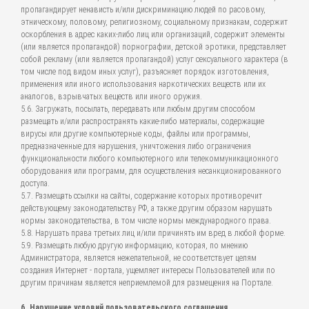
пропагандирует ненависть и/или дискриминацию людей по расовому,
этническому, половому, религиозному, социальному признакам, содержит
оскорбления в адрес каких-либо лиц или организаций, содержит элементы
(или является пропагандой) порнографии, детской эротики, представляет
собой рекламу (или является пропагандой) услуг сексуального характера (в
том числе под видом иных услуг), разъясняет порядок изготовления,
применения или иного использования наркотических веществ или их
аналогов, взрывчатых веществ или иного оружия.
5.6. Загружать, посылать, передавать или любым другим способом
размещать и/или распространять какие-либо материалы, содержащие
вирусы или другие компьютерные коды, файлы или программы,
предназначенные для нарушения, уничтожения либо ограничения
функциональности любого компьютерного или телекоммуникационного
оборудования или программ, для осуществления несанкционированного
доступа.
5.7. Размещать ссылки на сайты, содержание которых противоречит
действующему законодательству РФ, а также другим образом нарушать
нормы законодательства, в том числе нормы международного права.
5.8. Нарушать права третьих лиц и/или причинять им вред в любой форме.
5.9. Размещать любую другую информацию, которая, по мнению
Администратора, является нежелательной, не соответствует целям
создания Интернет - портала, ущемляет интересы Пользователей или по
другим причинам является неприемлемой для размещения на Портале.
6. Нарушение условий пользовательского соглашения