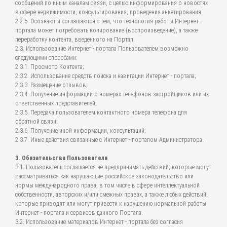
сообщений по иным каналам связи, с целью информирования о новостях
в сфере недвижимости, консультирования, проведения анкетирования.
2.2.5. Осознают и соглашаются с тем, что технология работы Интернет -
портала может потребовать копирование (воспроизведение), а также
переработку контента, введенного на Портал.
2.3. Использование Интернет - портала Пользователем возможно
следующими способами:
2.3.1. Просмотр Контента;
2.3.2. Использование средств поиска и навигации Интернет - портала;
2.3.3. Размещение отзывов;
2.3.4. Получение информации о номерах телефонов застройщиков или их
ответственных представителей;
2.3.5. Передача пользователем контактного номера телефона для
обратной связи;
2.3.6. Получение иной информации, консультаций;
2.3.7. Иные действия связанные с Интернет - порталом Администратора.
3. Обязательства Пользователя
3.1. Пользователь соглашается не предпринимать действий, которые могут
рассматриваться как нарушающие российское законодательство или
нормы международного права, в том числе в сфере интеллектуальной
собственности, авторских и/или смежных правах, а также любых действий,
которые приводят или могут привести к нарушению нормальной работы
Интернет - портала и сервисов данного Портала.
3.2. Использование материалов Интернет - портала без согласия