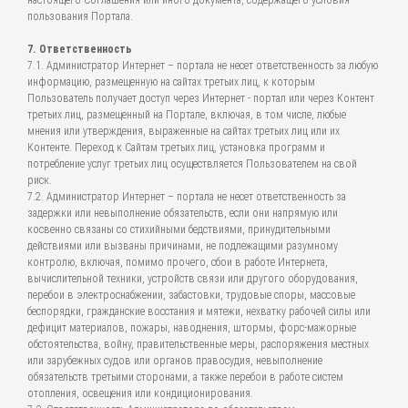
настоящего Соглашения или иного документа, содержащего условия
пользования Портала.
7. Ответственность
7.1. Администратор Интернет – портала не несет ответственность за любую
информацию, размещенную на сайтах третьих лиц, к которым
Пользователь получает доступ через Интернет - портал или через Контент
третьих лиц, размещенный на Портале, включая, в том числе, любые
мнения или утверждения, выраженные на сайтах третьих лиц или их
Контенте. Переход к Сайтам третьих лиц, установка программ и
потребление услуг третьих лиц осуществляется Пользователем на свой
риск.
7.2. Администратор Интернет – портала не несет ответственность за
задержки или невыполнение обязательств, если они напрямую или
косвенно связаны со стихийными бедствиями, принудительными
действиями или вызваны причинами, не подлежащими разумному
контролю, включая, помимо прочего, сбои в работе Интернета,
вычислительной техники, устройств связи или другого оборудования,
перебои в электроснабжении, забастовки, трудовые споры, массовые
беспорядки, гражданские восстания и мятежи, нехватку рабочей силы или
дефицит материалов, пожары, наводнения, штормы, форс-мажорные
обстоятельства, войну, правительственные меры, распоряжения местных
или зарубежных судов или органов правосудия, невыполнение
обязательств третьими сторонами, а также перебои в работе систем
отопления, освещения или кондиционирования.