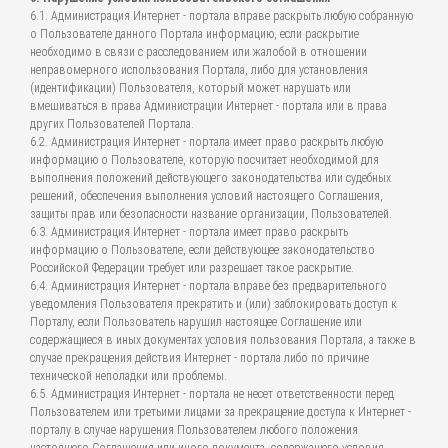
6.1. Администрация Интернет - портала вправе раскрыть любую собранную
о Пользователе данного Портала информацию, если раскрытие
необходимо в связи с расследованием или жалобой в отношении
неправомерного использования Портала, либо для установления
(идентификации) Пользователя, который может нарушать или
вмешиваться в права Администрации Интернет - портала или в права
других Пользователей Портала.
6.2. Администрация Интернет - портала имеет право раскрыть любую
информацию о Пользователе, которую посчитает необходимой для
выполнения положений действующего законодательства или судебных
решений, обеспечения выполнения условий настоящего Соглашения,
защиты прав или безопасности название организации, Пользователей.
6.3. Администрация Интернет - портала имеет право раскрыть
информацию о Пользователе, если действующее законодательство
Российской Федерации требует или разрешает такое раскрытие.
6.4. Администрация Интернет - портала вправе без предварительного
уведомления Пользователя прекратить и (или) заблокировать доступ к
Порталу, если Пользователь нарушил настоящее Соглашение или
содержащиеся в иных документах условия пользования Портала, а также в
случае прекращения действия Интернет - портала либо по причине
технической неполадки или проблемы.
6.5. Администрация Интернет - портала не несет ответственности перед
Пользователем или третьими лицами за прекращение доступа к Интернет -
порталу в случае нарушения Пользователем любого положения