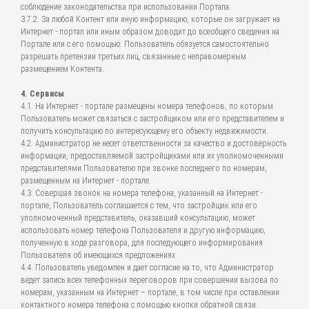
соблюдение законодательства при использовании Портала.
3.7.2. За любой Контент или иную информацию, которые он загружает на
Интернет - портал или иным образом доводит до всеобщего сведения на
Портале или с его помощью. Пользователь обязуется самостоятельно
разрешать претензии третьих лиц, связанные с неправомерным
размещением Контента.
4. Сервисы
4.1. На Интернет - портале размещены номера телефонов, по которым
Пользователь может связаться с застройщиком или его представителем и
получить консультацию по интересующему его объекту недвижимости.
4.2. Администратор не несет ответственности за качество и достоверность
информации, предоставляемой застройщиками или их уполномоченными
представителями Пользователю при звонке последнего по номерам,
размещенным на Интернет - портале.
4.3. Совершая звонок на номера телефона, указанный на Интернет -
портале, Пользователь соглашается с тем, что застройщик или его
уполномоченный представитель, оказавший консультацию, может
использовать номер телефона Пользователя и другую информацию,
полученную в ходе разговора, для последующего информирования
Пользователя об имеющихся предложениях.
4.4. Пользователь уведомлен и дает согласие на то, что Администратор
ведет запись всех телефонных переговоров при совершении вызова по
номерам, указанным на Интернет – портале, в том числе при оставлении
контактного номера телефона с помощью кнопки обратной связи.