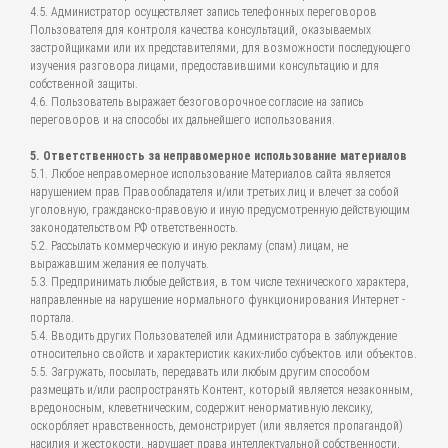
4.5. Администратор осуществляет запись телефонных переговоров
Пользователя для контроля качества консультаций, оказываемых
застройщиками или их представителями, для возможности последующего
изучения разговора лицами, предоставившими консультацию и для
собственной защиты.
4.6. Пользователь выражает безоговорочное согласие на запись
переговоров и на способы их дальнейшего использования.
5. Ответственность за неправомерное использование материалов
5.1. Любое неправомерное использование Материалов сайта является
нарушением прав Правообладателя и/или третьих лиц и влечет за собой
уголовную, гражданско-правовую и иную предусмотренную действующим
законодательством РФ ответственность.
5.2. Рассылать коммерческую и иную рекламу (спам) лицам, не
выражавшим желания ее получать.
5.3. Предпринимать любые действия, в том числе технического характера,
направленные на нарушение нормального функционирования Интернет -
портала.
5.4. Вводить других Пользователей или Администратора в заблуждение
относительно свойств и характеристик каких-либо субъектов или объектов.
5.5. Загружать, посылать, передавать или любым другим способом
размещать и/или распространять Контент, который является незаконным,
вредоносным, клеветническим, содержит ненормативную лексику,
оскорбляет нравственность, демонстрирует (или является пропагандой)
насилия и жестокости, нарушает права интеллектуальной собственности,