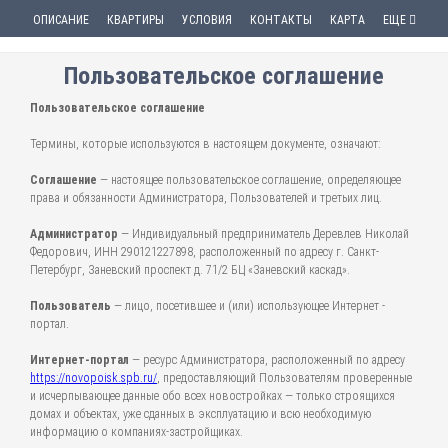
ОПИСАНИЕ
КВАРТИРЫ
УСЛОВИЯ
КОНТАКТЫ
КАРТА
ЕЩЕ
Пользовательское соглашение
Пользовательское соглашение
Термины, которые используются в настоящем документе, означают:
Соглашение
— настоящее пользовательское соглашение, определяющее
права и обязанности Администратора, Пользователей и третьих лиц.
Администратор
— Индивидуальный предприниматель Деревлев Николай
Федорович, ИНН 290121227898, расположенный по адресу г. Санкт-
Петербург, Заневский проспект д. 71/2 БЦ «Заневский каскад».
Пользователь
— лицо, посетившее и (или) использующее Интернет -
портал.
Интернет-портал
— ресурс Администратора, расположенный по адресу
https://novopoisk.spb.ru/
, предоставляющий Пользователям проверенные
и исчерпывающее данные обо всех новостройках — только строящихся
домах и объектах, уже сданных в эксплуатацию и всю необходимую
информацию о компаниях-застройщиках.