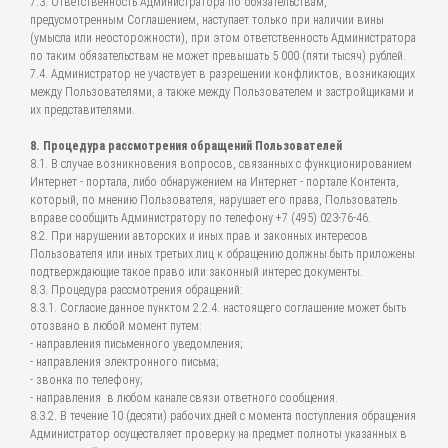
7.3. Ответственность Администратора по обязательствам,
предусмотренным Соглашением, наступает только при наличии вины
(умысла или неосторожности), при этом ответственность Администратора
по таким обязательствам не может превышать 5 000 (пяти тысяч) рублей.
7.4. Администратор не участвует в разрешении конфликтов, возникающих
между Пользователями, а также между Пользователем и застройщиками и
их представителями.
8. Процедура рассмотрения обращений Пользователей
8.1. В случае возникновения вопросов, связанных с функционированием
Интернет - портала, либо обнаружением на Интернет - портале Контента,
который, по мнению Пользователя, нарушает его права, Пользователь
вправе сообщить Администратору по телефону +7 (495) 023-76-46.
8.2. При нарушении авторских и иных прав и законных интересов
Пользователя или иных третьих лиц к обращению должны быть приложены
подтверждающие такое право или законный интерес документы.
8.3. Процедура рассмотрения обращений:
8.3.1. Согласие данное пунктом 2.2.4. настоящего соглашение может быть
отозвано в любой момент путем:
- направления письменного уведомления;
- направления электронного письма;
- звонка по телефону;
- направления в любом канале связи ответного сообщения.
8.3.2. В течение 10 (десяти) рабочих дней с момента поступления обращения
Администратор осуществляет проверку на предмет полноты указанных в