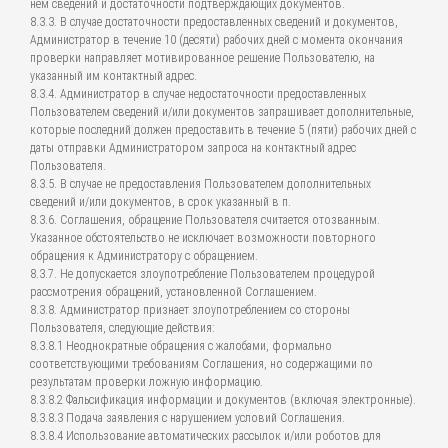
нем сведений и достаточности подтверждающих документов.
8.3.3. В случае достаточности предоставленных сведений и документов,
Администратор в течение 10 (десяти) рабочих дней с момента окончания
проверки направляет мотивированное решение Пользователю, на
указанный им контактный адрес.
8.3.4. Администратор в случае недостаточности предоставленных
Пользователем сведений и/или документов запрашивает дополнительные,
которые последний должен предоставить в течение 5 (пяти) рабочих дней с
даты отправки Администратором запроса на контактный адрес
Пользователя.
8.3.5. В случае не предоставления Пользователем дополнительных
сведений и/или документов, в срок указанный в п.
8.3.6. Соглашения, обращение Пользователя считается отозванным.
Указанное обстоятельство не исключает возможности повторного
обращения к Администратору с обращением.
8.3.7. Не допускается злоупотребление Пользователем процедурой
рассмотрения обращений, установленной Соглашением.
8.3.8. Администратор признает злоупотреблением со стороны
Пользователя, следующие действия:
8.3.8.1 Неоднократные обращения с жалобами, формально
соответствующими требованиям Соглашения, но содержащими по
результатам проверки ложную информацию.
8.3.8.2 Фальсификация информации и документов (включая электронные).
8.3.8.3 Подача заявления с нарушением условий Соглашения.
8.3.8.4 Использование автоматических рассылок и/или роботов для