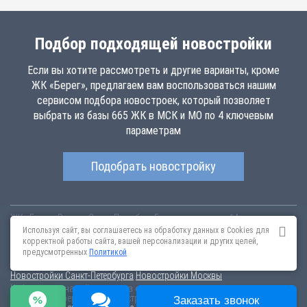
Подбор подходящей новостройки
Если вы хотите рассмотреть и другие варианты, кроме
ЖК «Берег», предлагаем вам воспользоваться нашим
сервисом подбора новостроек, который позволяет
выбрать из базы 665 ЖК в МСК и МО по 4 ключевым
параметрам
Подобрать новостройку
ЖК «Берег»
Россия
Санкт-Петербург
Береговая улица д.1А
bereg.novopoisk.msk.ru
Купить квартиру в новом жилом комплексе
Используя сайт, вы соглашаетесь на обработку данных в Cookies для
«Берег» от «СЭСМА» в Химкинском районе. Квартиры различных
корректной работы сайта, вашей персонализации и других целей,
планировок от 4.56 млн рублей!
предусмотренных
Политикой
Новостройки Санкт-Петербурга
Новостройки Москвы
Информация на сайте взята из открытых источников, не является
публичной офертой и распространяется для ознакомления.
Заказать звонок