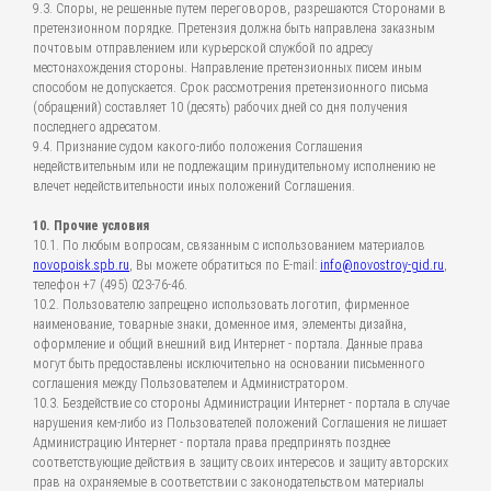
9.3. Споры, не решенные путем переговоров, разрешаются Сторонами в
претензионном порядке. Претензия должна быть направлена заказным
почтовым отправлением или курьерской службой по адресу
местонахождения стороны. Направление претензионных писем иным
способом не допускается. Срок рассмотрения претензионного письма
(обращений) составляет 10 (десять) рабочих дней со дня получения
последнего адресатом.
9.4. Признание судом какого-либо положения Соглашения
недействительным или не подлежащим принудительному исполнению не
влечет недействительности иных положений Соглашения.
10. Прочие условия
10.1. По любым вопросам, связанным с использованием материалов
novopoisk.spb.ru
, Вы можете обратиться по E-mail:
info@novostroy-gid.ru
,
телефон +7 (495) 023-76-46.
10.2. Пользователю запрещено использовать логотип, фирменное
наименование, товарные знаки, доменное имя, элементы дизайна,
оформление и общий внешний вид Интернет - портала. Данные права
могут быть предоставлены исключительно на основании письменного
соглашения между Пользователем и Администратором.
10.3. Бездействие со стороны Администрации Интернет - портала в случае
нарушения кем-либо из Пользователей положений Соглашения не лишает
Администрацию Интернет - портала права предпринять позднее
соответствующие действия в защиту своих интересов и защиту авторских
прав на охраняемые в соответствии с законодательством материалы