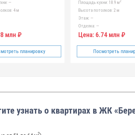
2
хни:
—
Площадь кухни:
18.9 м
олков:
4 м
Высота потолков:
2 м
8
Этаж:
—
Отделка:
—
8 млн ₽
Цена:
6.74 млн ₽
мотреть планировку
Посмотреть плани
ите узнать о квартирах в ЖК «Бер
2